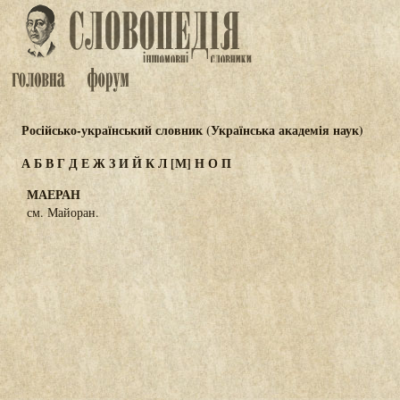
Російсько-український словник (Українська академія наук)
А
Б
В
Г
Д
Е
Ж
З
И
Й
К
Л
[М]
Н
О
П
МАЕРАН
см. Майоран.