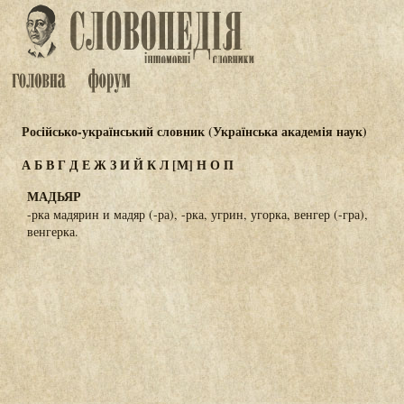
Російсько-український словник (Українська академія наук)
А
Б
В
Г
Д
Е
Ж
З
И
Й
К
Л
[М]
Н
О
П
МАДЬЯР
-рка мадярин и мадяр (-ра), -рка, угрин, угорка, венгер (-гра),
венгерка.