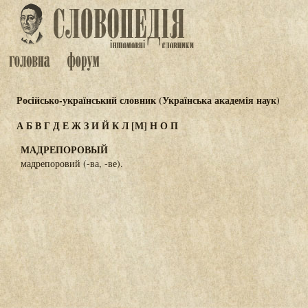
Російсько-український словник (Українська академія наук)
А
Б
В
Г
Д
Е
Ж
З
И
Й
К
Л
[М]
Н
О
П
МАДРЕПОРОВЫЙ
мадрепоровий (-ва, -ве).