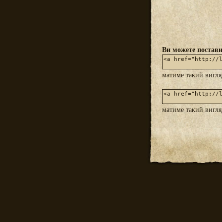
Ви можете постави
матиме такий вигл
матиме такий вигл