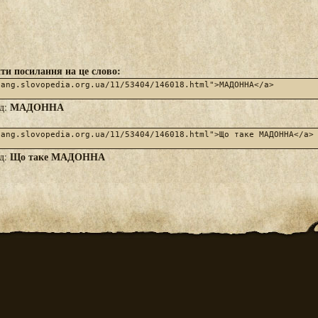
ти посилання на це слово:
МАДОННА
яд:
Що таке МАДОННА
яд: