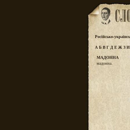
Російсько-українс
А
Б
В
Г
Д
Е
Ж
З
МАДОННА
мадонна.