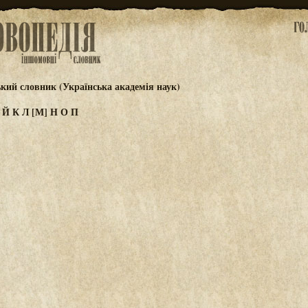
ький словник (Українська академія наук)
И
Й
К
Л
[М]
Н
О
П