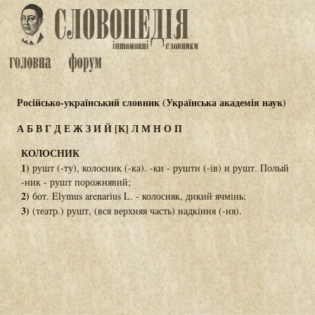
Російсько-український словник (Українська академія наук)
А
Б
В
Г
Д
Е
Ж
З
И
Й
[К]
Л
М
Н
О
П
КОЛОСНИК
1)
рушт (-ту), колосник (-ка). -ки - рушти (-ів) и рушт. Полый
-ник - рушт порожнявий;
2)
бот. Elymus arenarius L. - колосняк, дикий ячмінь;
3)
(театр.) рушт, (вся верхняя часть) надкіння (-ня).