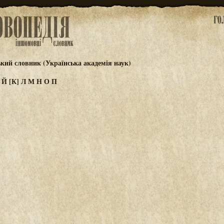
ький словник (Українська академія наук)
И
Й
[К]
Л
М
Н
О
П