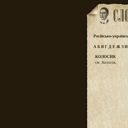
Російсько-українс
А
Б
В
Г
Д
Е
Ж
З
КОЛОСИК
см. Колосок.