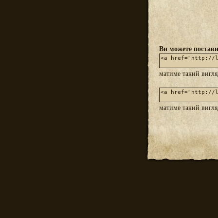
Ви можете постави
матиме такий вигл
матиме такий вигл