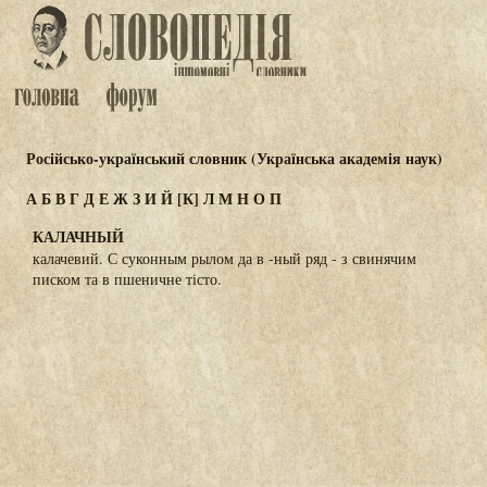
Російсько-український словник (Українська академія наук)
А
Б
В
Г
Д
Е
Ж
З
И
Й
[К]
Л
М
Н
О
П
КАЛАЧНЫЙ
калачевий. С суконным рылом да в -ный ряд - з свинячим
писком та в пшеничне тісто.