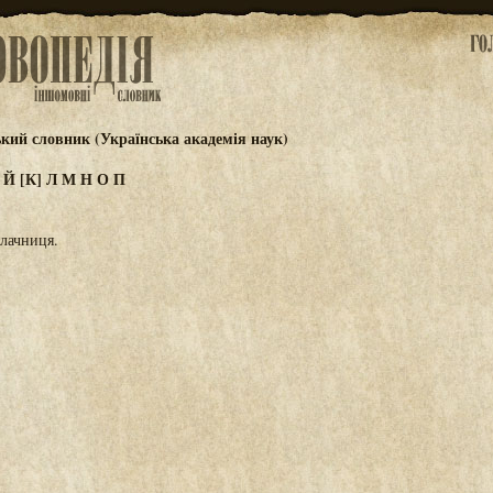
ький словник (Українська академія наук)
И
Й
[К]
Л
М
Н
О
П
алачниця.