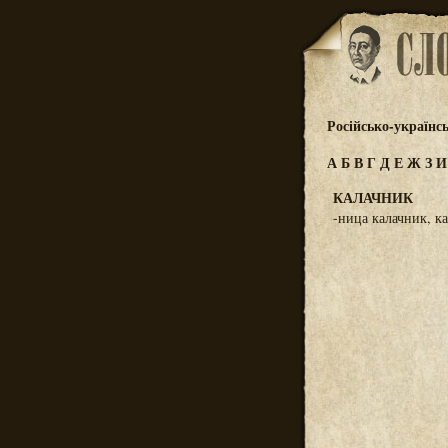
Російсько-українс
А
Б
В
Г
Д
Е
Ж
З
КАЛАЧНИК
-ница калачник, к