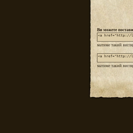
Ви можете постави
матиме такий вигл
матиме такий вигл