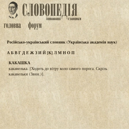
Російсько-український словник (Українська академія наук)
А
Б
В
Г
Д
Е
Ж
З
И
Й
[К]
Л
М
Н
О
П
КАКАШКА
какавелька. [Ходить до вітру коло самого порога. Скрізь
какавельки (Звин.)].