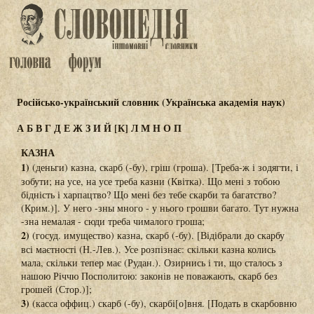
Російсько-український словник (Українська академія наук)
А
Б
В
Г
Д
Е
Ж
З
И
Й
[К]
Л
М
Н
О
П
КАЗНА
1)
(деньги) казна, скарб (-бу), гріш (гроша). [Треба-ж і зодягти, і
зобути; на усе, на усе треба казни (Квітка). Що мені з тобою
бідність і харпацтво? Що мені без тебе скарби та багатство?
(Крим.)]. У него -зны много - у нього грошви багато. Тут нужна
-зна немалая - сюди треба чималого гроша;
2)
(госуд. имущество) казна, скарб (-бу). [Відібрали до скарбу
всі маєтності (Н.-Лев.). Усе розпізнає: скільки казна колись
мала, скільки тепер має (Рудан.). Озирнись і ти, що сталось з
нашою Річчю Посполитою: законів не поважають, скарб без
грошей (Стор.)];
3)
(касса оффиц.) скарб (-бу), скарбі[о]вня. [Подать в скарбовню