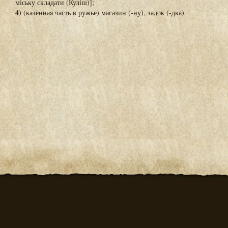
міську складати (Куліш)];
4)
(казённая часть в ружье) магазин (-ну), задок (-дка).