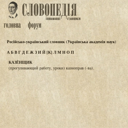
Російсько-український словник (Українська академія наук)
А
Б
В
Г
Д
Е
Ж
З
И
Й
[К]
Л
М
Н
О
П
КАЗЁНЩИК
(прогуливающий работу, уроки) казноправ (-ва).