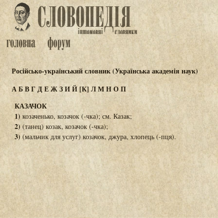
Російсько-український словник (Українська академія наук)
А
Б
В
Г
Д
Е
Ж
З
И
Й
[К]
Л
М
Н
О
П
КАЗАЧОК
1)
козаченько, козачок (-чка); см. Казак;
2)
(танец) козак, козачок (-чка);
3)
(мальчик для услуг) козачок, джура, хлопець (-пця).