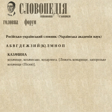
Російсько-український словник (Українська академія наук)
А
Б
В
Г
Д
Е
Ж
З
И
Й
[К]
Л
М
Н
О
П
КАЗАЧИНА
козачище, козачисько, козарлюга. [Лежить комарище, запорозьке
козачище (Пісня)].