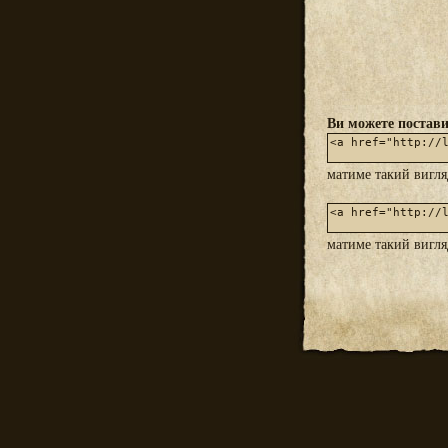
Ви можете постави
матиме такий вигл
матиме такий вигл