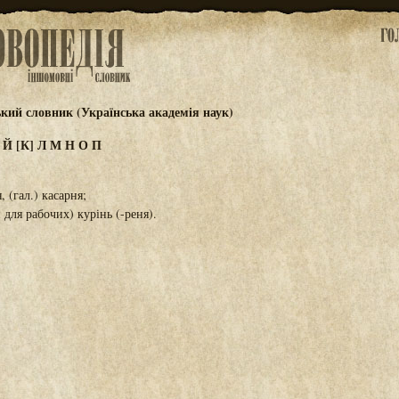
ький словник (Українська академія наук)
И
Й
[К]
Л
М
Н
О
П
, (гал.) касарня;
для рабочих) курінь (-реня).