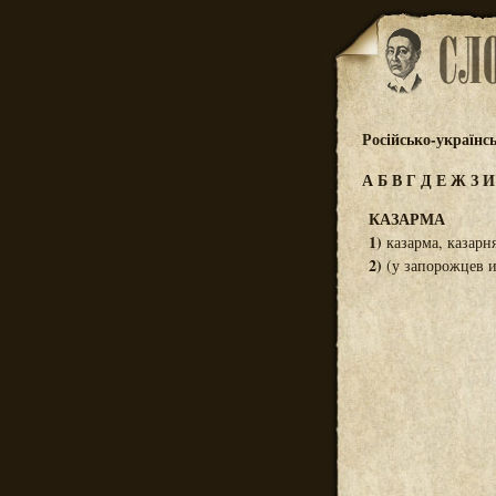
Російсько-українс
А
Б
В
Г
Д
Е
Ж
З
КАЗАРМА
1)
казарма, казарня
2)
(у запорожцев и 