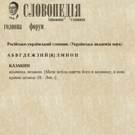
Російсько-український словник (Українська академія наук)
А
Б
В
Г
Д
Е
Ж
З
И
Й
[К]
Л
М
Н
О
П
КАЗАКИН
козачина, козакин. [Мати хотіла одягти його в козачину, в нові
крамні штанці (Н.- Лев.)].