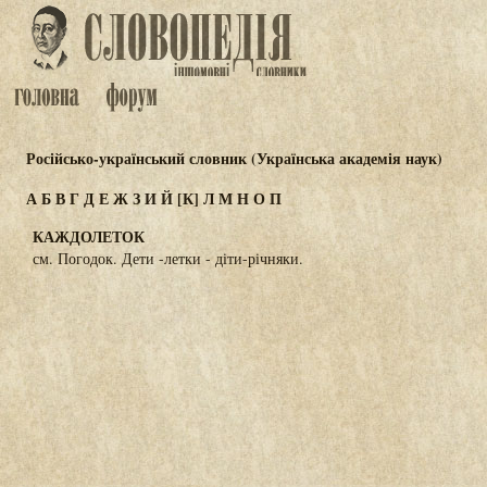
Російсько-український словник (Українська академія наук)
А
Б
В
Г
Д
Е
Ж
З
И
Й
[К]
Л
М
Н
О
П
КАЖДОЛЕТОК
см. Погодок. Дети -летки - діти-річняки.