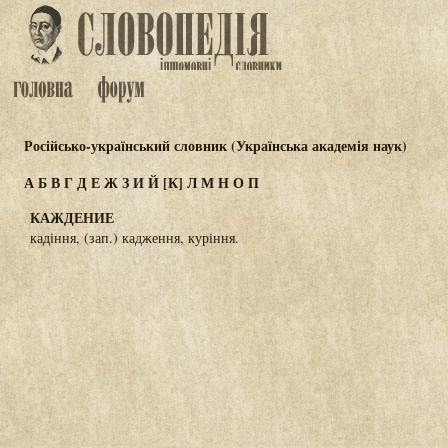
Російсько-український словник (Українська академія наук)
А
Б
В
Г
Д
Е
Ж
З
И
Й
[К]
Л
М
Н
О
П
КАЖДЕНИЕ
кадіння, (зап.) кадження, куріння.