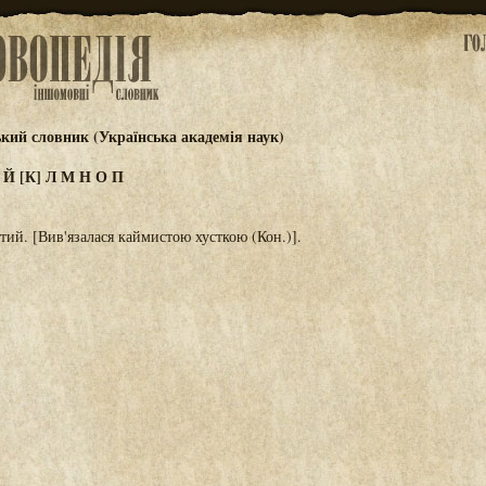
ький словник (Українська академія наук)
И
Й
[К]
Л
М
Н
О
П
тий. [Вив'язалася каймистою хусткою (Кон.)].