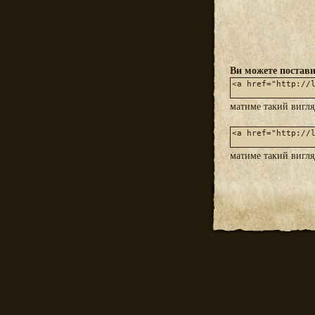
Ви можете постави
матиме такий вигл
матиме такий вигл