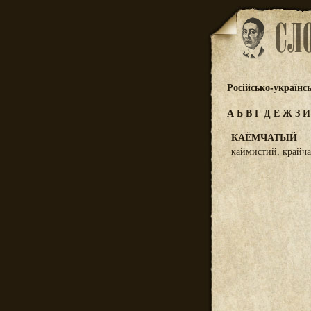
Російсько-українс
А
Б
В
Г
Д
Е
Ж
З
КАЁМЧАТЫЙ
каймистий, крайча