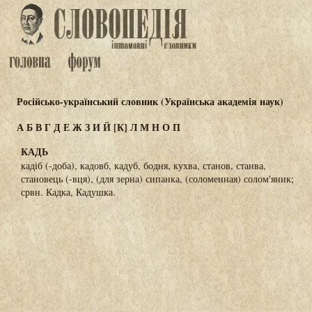
Російсько-український словник (Українська академія наук)
А
Б
В
Г
Д
Е
Ж
З
И
Й
[К]
Л
М
Н
О
П
КАДЬ
кадіб (-доба), кадовб, кадуб, бодня, кухва, станов, станва,
становець (-вця), (для зерна) сипанка, (соломенная) солом'яник;
срвн. Кадка, Кадушка.