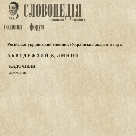
Російсько-український словник (Українська академія наук)
А
Б
В
Г
Д
Е
Ж
З
И
Й
[К]
Л
М
Н
О
П
КАДОЧНЫЙ
діжковий.