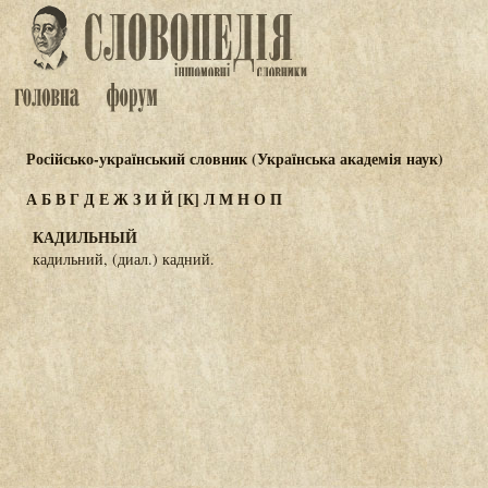
Російсько-український словник (Українська академія наук)
А
Б
В
Г
Д
Е
Ж
З
И
Й
[К]
Л
М
Н
О
П
КАДИЛЬНЫЙ
кадильний, (диал.) кадний.