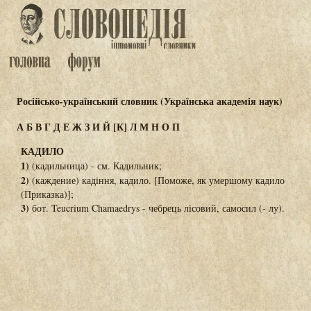
Російсько-український словник (Українська академія наук)
А
Б
В
Г
Д
Е
Ж
З
И
Й
[К]
Л
М
Н
О
П
КАДИЛО
1)
(кадильница) - см. Кадильник;
2)
(каждение) кадіння, кадило. [Поможе, як умершому кадило
(Приказка)];
3)
бот. Teucrium Chamaedrys - чебрець лісовий, самосил (- лу).