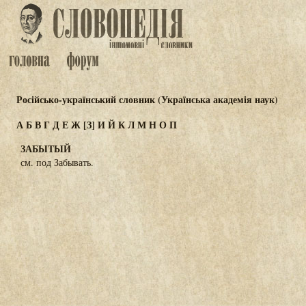
Російсько-український словник (Українська академія наук)
А
Б
В
Г
Д
Е
Ж
[З]
И
Й
К
Л
М
Н
О
П
ЗАБЫТЫЙ
см. под Забывать.