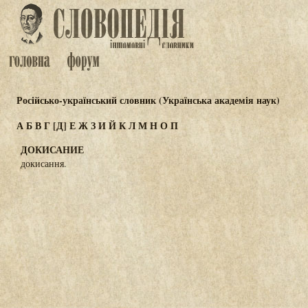
Російсько-український словник (Українська академія наук)
А
Б
В
Г
[Д]
Е
Ж
З
И
Й
К
Л
М
Н
О
П
ДОКИСАНИЕ
докисання.