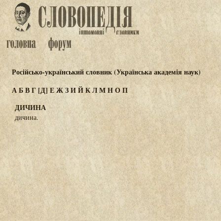
Російсько-український словник (Українська академія наук)
А
Б
В
Г
[Д]
Е
Ж
З
И
Й
К
Л
М
Н
О
П
ДИЧИНА
дичина.