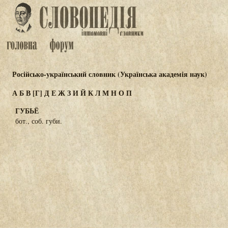
Російсько-український словник (Українська академія наук)
А
Б
В
[Г]
Д
Е
Ж
З
И
Й
К
Л
М
Н
О
П
ГУБЬЁ
бот., соб. губи.