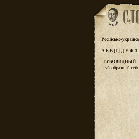
Російсько-українс
А
Б
В
[Г]
Д
Е
Ж
З
ГУБОВИДНЫЙ
губообразный губ