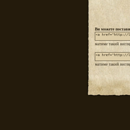
Ви можете постави
матиме такий вигл
матиме такий вигл