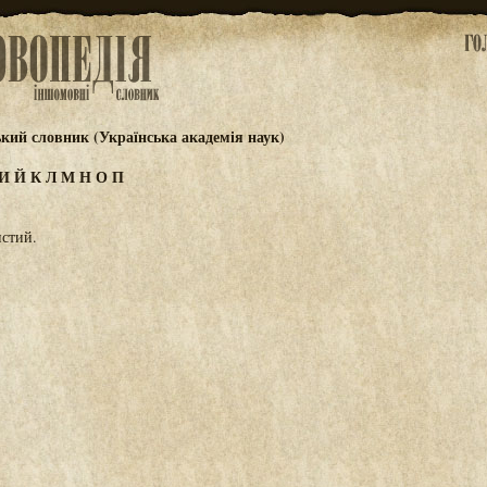
ький словник (Українська академія наук)
И
Й
К
Л
М
Н
О
П
истий.