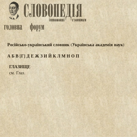
Російсько-український словник (Українська академія наук)
А
Б
В
[Г]
Д
Е
Ж
З
И
Й
К
Л
М
Н
О
П
ГЛАЗИЩЕ
см. Глаз.