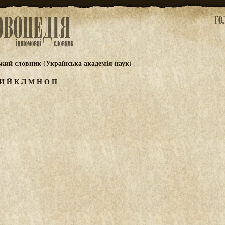
ький словник (Українська академія наук)
И
Й
К
Л
М
Н
О
П