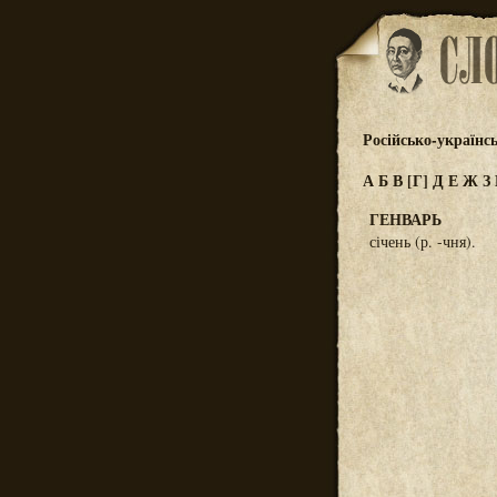
Російсько-українс
А
Б
В
[Г]
Д
Е
Ж
З
ГЕНВАРЬ
січень (р. -чня).