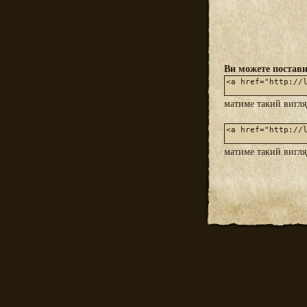
Ви можете постави
матиме такий вигл
матиме такий вигл