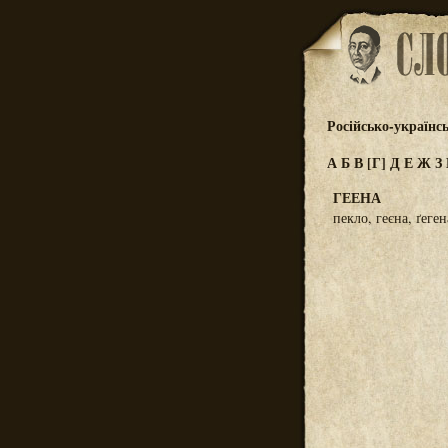
Російсько-українс
А
Б
В
[Г]
Д
Е
Ж
З
ГЕЕНА
пекло, геєна, ґеге