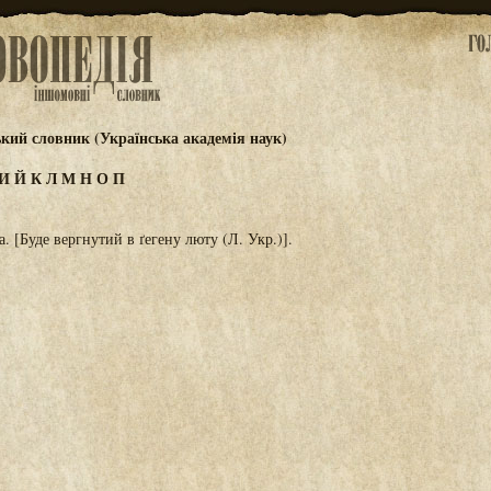
ький словник (Українська академія наук)
И
Й
К
Л
М
Н
О
П
на. [Буде вергнутий в ґегену люту (Л. Укр.)].