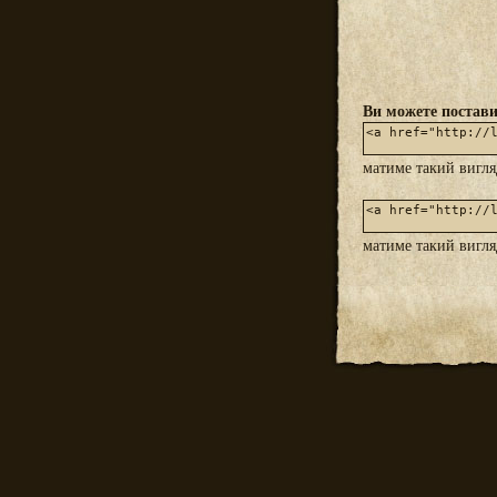
Ви можете постави
матиме такий вигл
матиме такий вигл