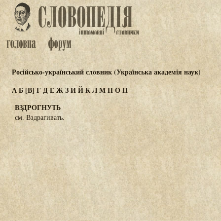
Російсько-український словник (Українська академія наук)
А
Б
[В]
Г
Д
Е
Ж
З
И
Й
К
Л
М
Н
О
П
ВЗДРОГНУТЬ
см. Вздрагивать.