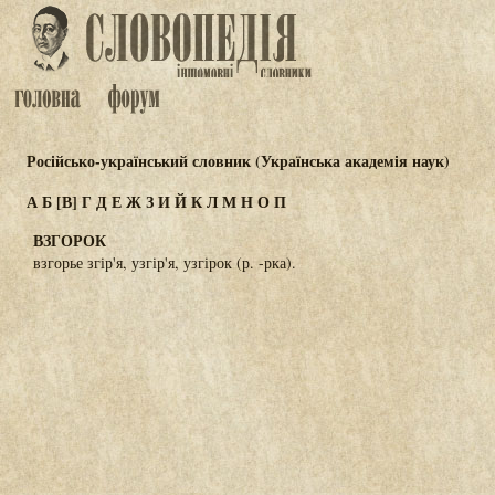
Російсько-український словник (Українська академія наук)
А
Б
[В]
Г
Д
Е
Ж
З
И
Й
К
Л
М
Н
О
П
ВЗГОРОК
взгорье згір'я, узгір'я, узгірок (р. -рка).