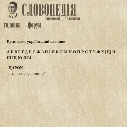
Русинсько-український словник
А
Б
В
Г
Ґ
Д
Е
Є
Ж
З
И
І
Й
К
Л
М
Н
О
П
Р
С
Т
У
Ф
Х
[Ц]
Ч
Ш
Щ
Ю
Я
Ы
ЦАРОК
літня хата для свиней