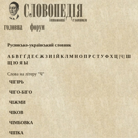
Русинсько-український словник
А
Б
В
Г
Ґ
Д
Е
Є
Ж
З
И
І
Й
К
Л
М
Н
О
П
Р
С
Т
У
Ф
Х
Ц
Ш
[Ч]
Щ
Ю
Я
Ы
Слова на літеру "Ч"
ЧІГІРЬ
ЧІГО-БІГО
ЧІЖМИ
ЧІКОВ
ЧІМБОВКА
ЧІПКА