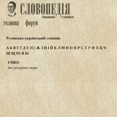
Русинсько-український словник
А
Б
В
Г
Ґ
Д
Е
[Є]
Ж
З
И
І
Й
К
Л
М
Н
О
П
Р
С
Т
У
Ф
Х
Ц
Ч
Ш
Щ
Ю
Я
Ы
ЄМКО
без роздумів,скоро