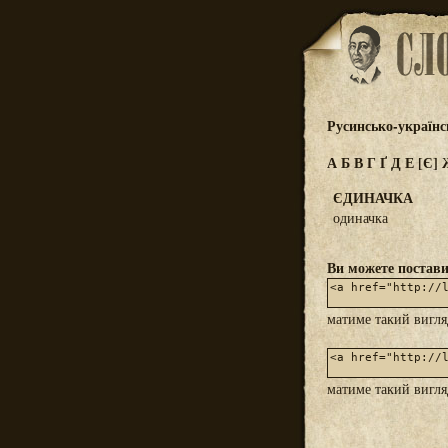
Русинсько-україн
А
Б
В
Г
Ґ
Д
Е
[Є]
ЄДИНАЧКА
одиначка
Ви можете постави
матиме такий вигл
матиме такий вигл