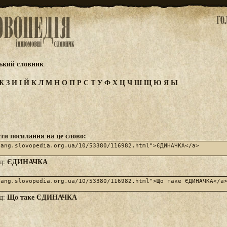
ський словник
Ж
З
И
І
Й
К
Л
М
Н
О
П
Р
С
Т
У
Ф
Х
Ц
Ч
Ш
Щ
Ю
Я
Ы
ти посилання на це слово:
ЄДИНАЧКА
яд:
Що таке ЄДИНАЧКА
яд: