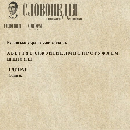
Русинсько-український словник
А
Б
В
Г
Ґ
Д
Е
[Є]
Ж
З
И
І
Й
К
Л
М
Н
О
П
Р
С
Т
У
Ф
Х
Ц
Ч
Ш
Щ
Ю
Я
Ы
ЄДИНАЧ
Одинак