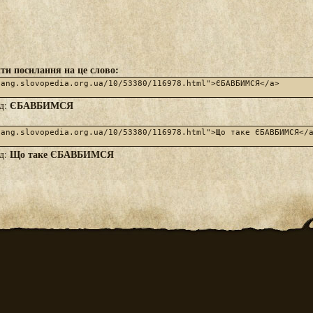
ти посилання на це слово:
ЄБАВБИМСЯ
яд:
Що таке ЄБАВБИМСЯ
яд: