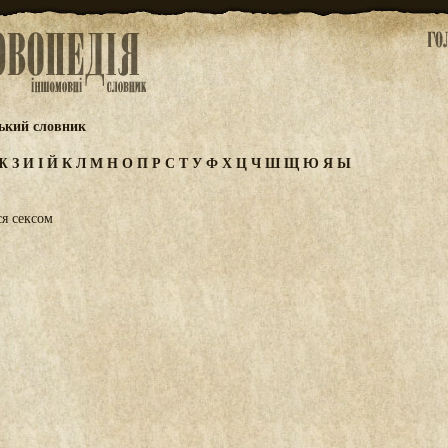
ський словник
Ж
З
И
І
Й
К
Л
М
Н
О
П
Р
С
Т
У
Ф
Х
Ц
Ч
Ш
Щ
Ю
Я
Ы
ся сексом