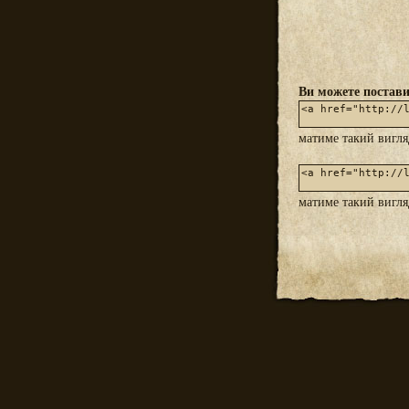
Ви можете постави
матиме такий вигл
матиме такий вигл