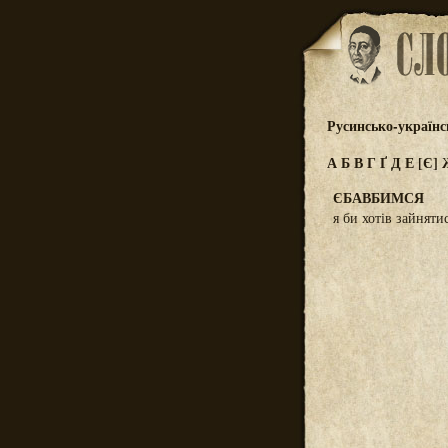
Русинсько-україн
А
Б
В
Г
Ґ
Д
Е
[Є]
ЄБАВБИМСЯ
я би хотів зайняти