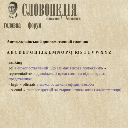
Англо-український дипломатичний словник
A
B
C
D
E
F
G
H
I
J
K
L
M
N
O
P
Q
[R]
S
T
U
V
W
X
Y
Z
ranking
adj
високопоставлений; що займає високе положення
- ~
representatives
відповідальні представники відповідальні
представники
- high ~ officials
високопоставлені офіційні особи
- second ~ member
другий за старшинством член (комітету тощо)