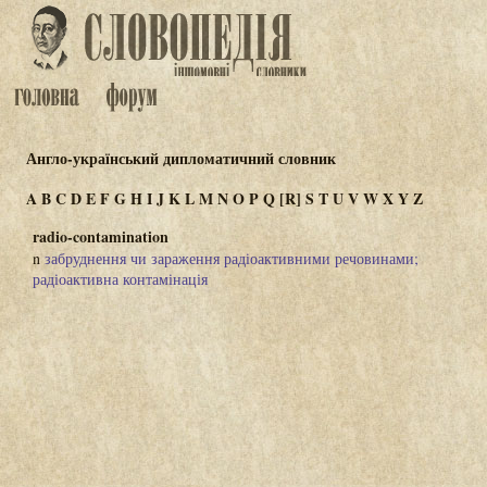
Англо-український дипломатичний словник
A
B
C
D
E
F
G
H
I
J
K
L
M
N
O
P
Q
[R]
S
T
U
V
W
X
Y
Z
radio-contamination
n
забруднення чи зараження радіоактивними речовинами;
радіоактивна контамінація