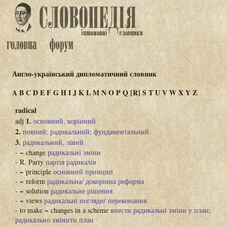
Англо-український дипломатичний словник
A
B
C
D
E
F
G
H
I
J
K
L
M
N
O
P
Q
[R]
S
T
U
V
W
X
Y
Z
radical
1.
adj
основний, корінний
2.
повний; радикальний; фундаментальний
3.
радикальний, лівий
- ~ change
радикальні зміни
- R. Party
партія радикалів
- ~ principle
основний принцип
- ~ reform
радикальна/ докорінна реформа
- ~ solution
радикальне рішення
- ~ views
радикальні погляди/ переконання
- to make ~ changes in a scheme
внести радикальні зміни у план;
радикально змінити план