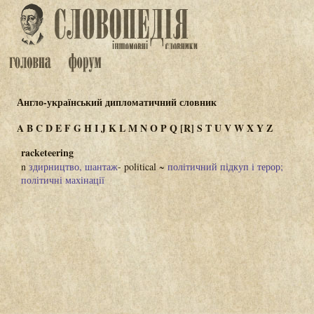
Англо-український дипломатичний словник
A
B
C
D
E
F
G
H
I
J
K
L
M
N
O
P
Q
[R]
S
T
U
V
W
X
Y
Z
racketeering
n
здирництво, шантаж
- political ~
політичний підкуп і терор;
політичні махінації