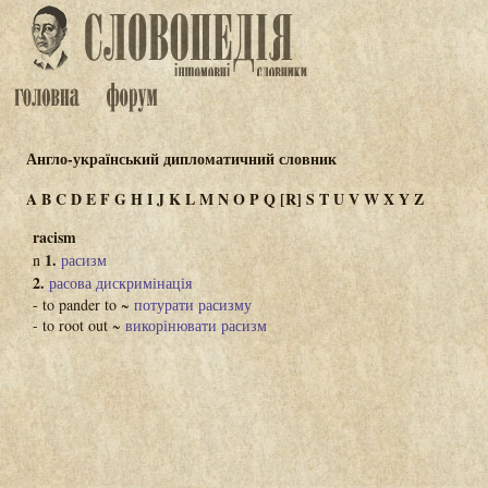
Англо-український дипломатичний словник
A
B
C
D
E
F
G
H
I
J
K
L
M
N
O
P
Q
[R]
S
T
U
V
W
X
Y
Z
racism
1.
n
расизм
2.
расова дискримінація
- to pander to ~
потурати расизму
- to root out ~
викорінювати расизм