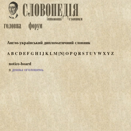
Англо-український дипломатичний словник
A
B
C
D
E
F
G
H
I
J
K
L
M
[N]
O
P
Q
R
S
T
U
V
W
X
Y
Z
notice-board
n
дошка оголошень