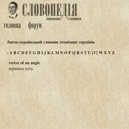
Англо-український словник технічних термінів
-
A
B
C
D
E
F
G
H
I
J
K
L
M
N
O
P
Q
R
S
T
U
[V]
W
X
Y
Z
vertex of an angle
вершина кута