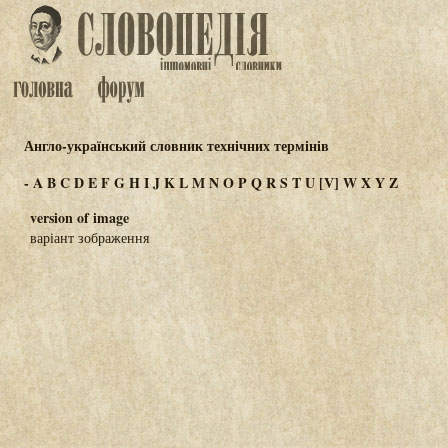
Англо-український словник технічних термінів
-
A
B
C
D
E
F
G
H
I
J
K
L
M
N
O
P
Q
R
S
T
U
[V]
W
X
Y
Z
version of image
варіант зображення