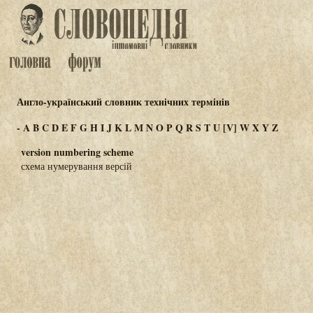
Англо-український словник технічних термінів
-
A
B
C
D
E
F
G
H
I
J
K
L
M
N
O
P
Q
R
S
T
U
[V]
W
X
Y
Z
version numbering scheme
схема нумерування версій