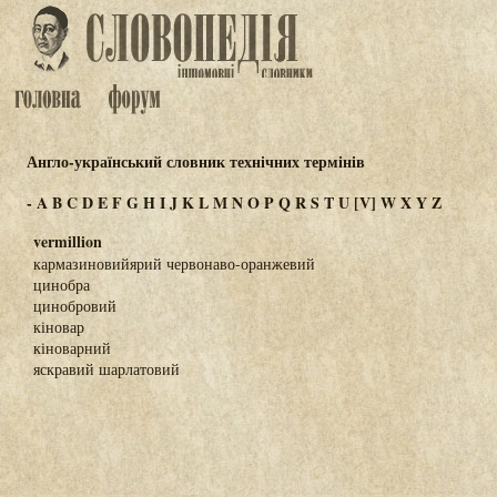
Англо-український словник технічних термінів
-
A
B
C
D
E
F
G
H
I
J
K
L
M
N
O
P
Q
R
S
T
U
[V]
W
X
Y
Z
vermillion
кармазиновийярий червонаво-оранжевий
цинобра
цинобровий
кіновар
кіноварний
яскравий шарлатовий