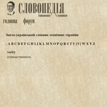
Англо-український словник технічних термінів
-
A
B
C
D
E
F
G
H
I
J
K
L
M
N
O
P
Q
R
S
T
U
[V]
W
X
Y
Z
verity
істинаістинність