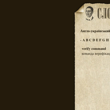
Англо-український
-
A
B
C
D
E
F
G
H
verify command
команда верифікаці