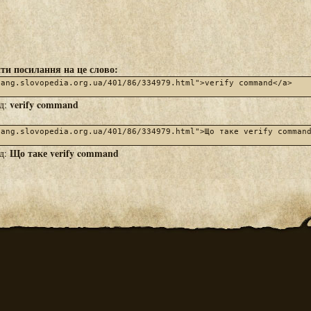
ти посилання на це слово:
verify command
яд:
Що таке verify command
яд: