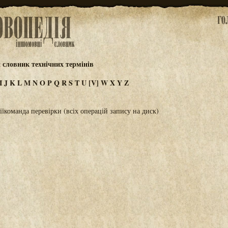
 словник технічних термінів
I
J
K
L
M
N
O
P
Q
R
S
T
U
[V]
W
X
Y
Z
їкоманда перевірки (всіх оперaцій зaпису на диск)