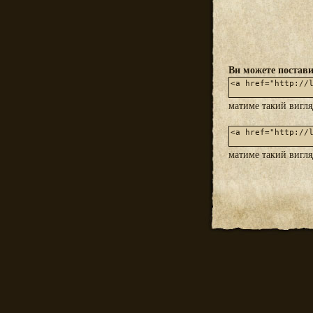
Ви можете постави
матиме такий вигл
матиме такий вигл